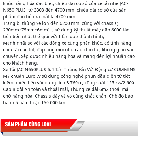
khúc hàng hóa đặc biệt, chiều dài cơ sở của xe tải nhẹ JAC-
N650 PLUS từ 3308 đến 4700 mm, chiều dài cơ sở của sản
phẩm đầu tiên ra mắt là 4700 mm.
Trang bị thùng xe lớn đến 6200 mm, cùng với chassis(
230mm*75mm*6mm）, sử dụng kỹ thuật máy dập 6000 tấn
tiên tiến nhất thế giới với 1 lần dập thành hình,
Mạnh nhất so với các dòng xe cùng phân khúc, có tính năng
chịu tải cực tốt, đáp ứng mọi nhu cầu chịu tải, không gian vận
chuyển, xếp được nhiều hàng hóa và mang đến lợi nhuận cao
cho khách hang.
Xe Tải JAC N650PLUS 6.4 Tấn Thùng Kín Với Động cơ CUMMINS
MỸ chuẩn Euro IV sử dụng công nghệ phun dầu điện tử tiết
kiệm nhiên liệu với dung tích 3.760cc, công suất 125 kw/2.600.
Cabin đôi An toàn và thoải mái, Thùng xe dài 6m2 thoải mái
chở hàng hóa. Chassis dày và vô cùng chắc chắn, Chế độ bảo
hành 5 năm hoặc 150.000 km.
SẢN PHẨM CÙNG LOẠI