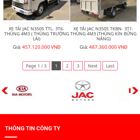
XE TẢI JAC N350S TTL- 3T6-
XE TẢI JAC N350S TKBN- 3T1-
THÙNG 4M3 ( THÙNG TRƯỜNG
THÙNG 4M3 (THÙNG KÍN BỬNG
LÁI)
NÂNG)
Giá:
457.120.000
VNĐ
Giá:
487.360.000
VNĐ
Page 1 / 3
1
2
3
Next
Last
THÔNG TIN CÔNG TY