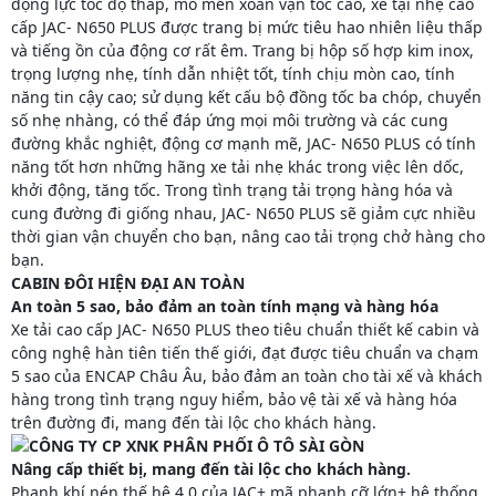
động lực tốc độ thấp, mô men xoắn vận tốc cao, xe tại nhẹ cao
cấp JAC- N650 PLUS được trang bị mức tiêu hao nhiên liệu thấp
và tiếng ồn của động cơ rất êm. Trang bị hộp số hợp kim inox,
trọng lượng nhẹ, tính dẫn nhiệt tốt, tính chịu mòn cao, tính
năng tin cậy cao; sử dụng kết cấu bộ đồng tốc ba chóp, chuyển
số nhẹ nhàng, có thể đáp ứng mọi môi trường và các cung
đường khắc nghiệt, động cơ mạnh mẽ, JAC- N650 PLUS có tính
năng tốt hơn những hãng xe tải nhẹ khác trong việc lên dốc,
khởi động, tăng tốc. Trong tình trạng tải trọng hàng hóa và
cung đường đi giống nhau, JAC- N650 PLUS sẽ giảm cực nhiều
thời gian vận chuyển cho bạn, nâng cao tải trọng chở hàng cho
bạn.
CABIN ĐÔI HIỆN ĐẠI AN TOÀN
An toàn 5 sao, bảo đảm an toàn tính mạng và hàng hóa
Xe tải cao cấp JAC- N650 PLUS theo tiêu chuẩn thiết kế cabin và
công nghệ hàn tiên tiến thế giới, đạt được tiêu chuẩn va chạm
5 sao của ENCAP Châu Âu, bảo đảm an toàn cho tài xế và khách
hàng trong tình trạng nguy hiểm, bảo vệ tài xế và hàng hóa
trên đường đi, mang đến tài lộc cho khách hàng.
Nâng cấp thiết bị, mang đến tài lộc cho khách hàng.
Phanh khí nén thế hệ 4.0 của JAC+ mã phanh cỡ lớn+ hệ thống