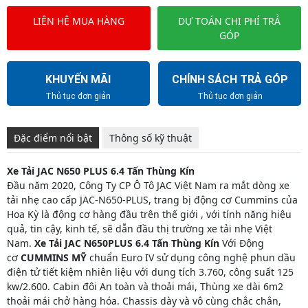
LIÊN HỆ MUA HÀNG
DỰ TOÁN CHI PHÍ TRẢ
GÓP
KHUYẾN MÃI
CHÍNH SÁCH TRẢ GÓP
Thủ tục đơn giản
Thủ tục đơn giản
Đặc điểm nổi bật
Thông số kỹ thuật
Xe Tải JAC N650 PLUS 6.4 Tấn Thùng Kín
Đầu năm 2020, Công Ty CP Ô Tô JAC Việt Nam ra mắt dòng xe
tải nhẹ cao cấp JAC-N650-PLUS, trang bị động cơ Cummins của
Hoa Kỳ là động cơ hàng đầu trên thế giới , với tính năng hiệu
quả, tin cậy, kinh tế, sẽ dẫn đầu thị trường xe tải nhẹ Việt
Nam.
Xe Tải JAC N650PLUS 6.4 Tấn Thùng Kín
Với Động
cơ
CUMMINS MỸ
chuẩn Euro IV sử dụng công nghệ phun dầu
điện tử tiết kiệm nhiên liệu với dung tích 3.760, công suất 125
kw/2.600. Cabin đôi An toàn và thoải mái, Thùng xe dài 6m2
thoải mái chở hàng hóa. Chassis dày và vô cùng chắc chắn,