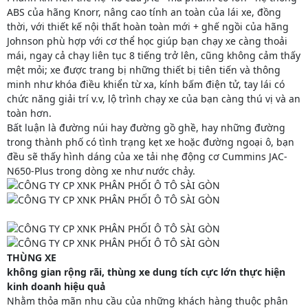
ABS của hãng Knorr, nâng cao tính an toàn của lái xe, đồng
thời, với thiết kế nội thất hoàn toàn mới + ghế ngồi của hãng
Johnson phù hợp với cơ thể học giúp bạn chạy xe càng thoải
mái, ngay cả chạy liên tục 8 tiếng trở lên, cũng không cảm thấy
mệt mỏi; xe được trang bị những thiết bị tiên tiến và thông
minh như khóa điều khiển từ xa, kính bấm điện tử, tay lái có
chức năng giải trí v.v, lộ trình chạy xe của bạn càng thú vị và an
toàn hơn.
Bất luận là đường núi hay đường gồ ghề, hay những đường
trong thành phố có tình trạng kẹt xe hoặc đường ngoại ô, bạn
đều sẽ thấy hình dáng của xe tải nhẹ động cơ Cummins JAC-
N650-Plus trong dòng xe như nước chảy.
THÙNG XE
không gian rộng rãi, thùng xe dung tích cực lớn thực hiện
kinh doanh hiệu quả
Nhằm thỏa mãn nhu cầu của những khách hàng thuộc phân