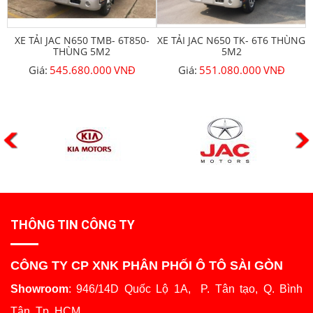
XE TẢI JAC N650 TMB- 6T850-
XE TẢI JAC N650 TK- 6T6 THÙNG
THÙNG 5M2
5M2
Giá:
545.680.000
VNĐ
Giá:
551.080.000
VNĐ
THÔNG TIN CÔNG TY
CÔNG TY CP XNK PHÂN PHỐI Ô TÔ SÀI GÒN
Showroom
: 946/14D Quốc Lộ 1A, P. Tân tạo, Q. Bình
Tân, Tp. HCM